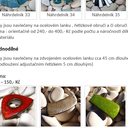
Náhrdelník 33
Náhrdelník 34
Náhrdelník 35
ly jsou navlečeny na ocelovém lanku , řetízkové obruči a či obruči 
na : orientačně od 240,- do 400,- Kč podle počtu a náročnosti dí
teriálu
dnodílné
ly jsou navlečeny na zdvojeném ocelovém lanku cca 45 cm dlouhé
odloužení adjustačním řetízkem 5 cm dlouhým)
na:
 – 150,- Kč