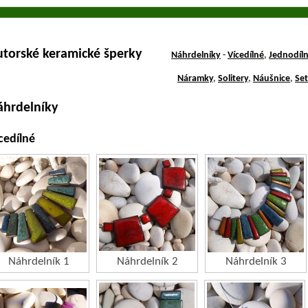
utorské keramické šperky
Náhrdelníky
-
Vícedílné
,
Jednodíl
Náramky
,
Solitery
,
Náušnice
,
Se
áhrdelníky
cedílné
Náhrdelník 1
Náhrdelník 2
Náhrdelník 3