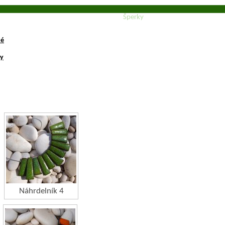
Šperky
né
ty
Náhrdelník 4