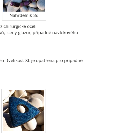
Náhrdelník 36
z chirurgické oceli
lků, ceny glazur, případně návlekového
m (velikost XL je opatřena pro případné