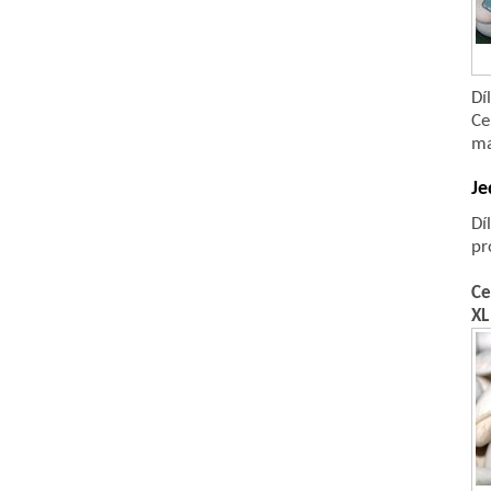
Dí
Ce
ma
Je
Dí
pr
Ce
XL