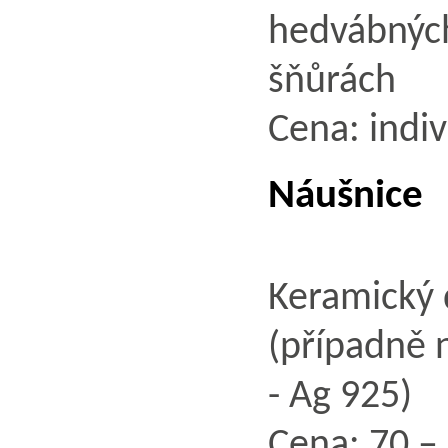
hedvábných
šňů
Cena: indiv
Náušnice
Keramický 
(případně n
- Ag 925)
Cena: 70 – 