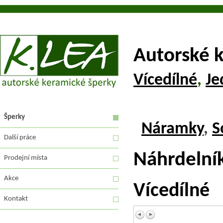
Autorské 
Vícedílné
,
Je
Šperky
Náramky
,
S
Další práce
Náhrdelní
Prodejní místa
Akce
Vícedílné
Kontakt