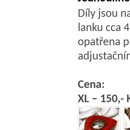
Díly jsou 
lanku cca 
opatřena p
adjustační
Cena:
XL – 150,- 