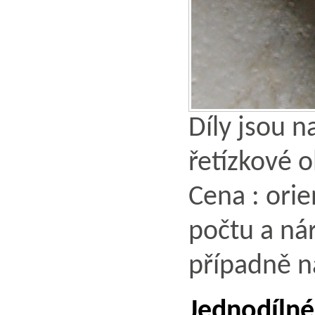
Díly jsou 
řetízkové o
Cena : orie
počtu a nár
případně n
Jednodílné