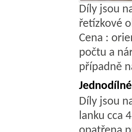
Díly jsou 
řetízkové o
Cena : orie
počtu a nár
případně n
Jednodílné
Díly jsou 
lanku cca 
opatřena p