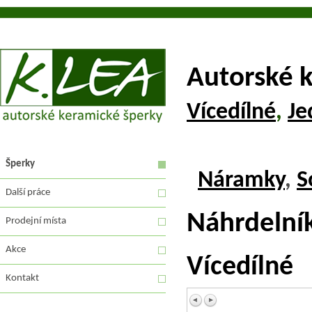
Autorské 
Vícedílné
,
Je
Šperky
Náramky
,
S
Další práce
Náhrdelní
Prodejní místa
Akce
Vícedílné
Kontakt