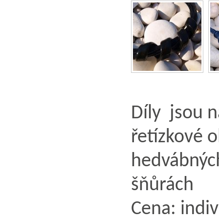
Díly jsou 
řetízkové o
hedvábných
šňů
Cena: indiv