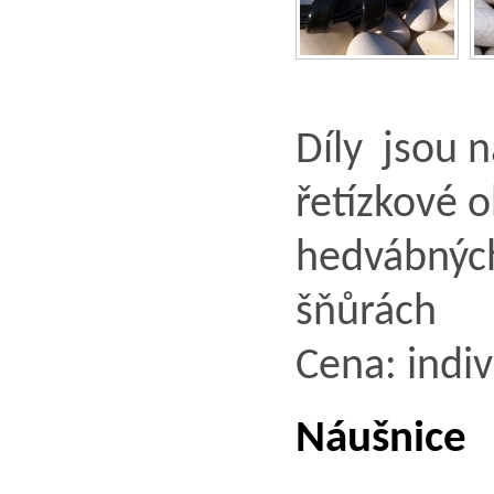
Díly jsou 
řetízkové o
hedvábných
šňů
Cena: indiv
Náušnice