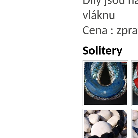
Díly jsou 
vláknu
Cena : zpra
Solitery