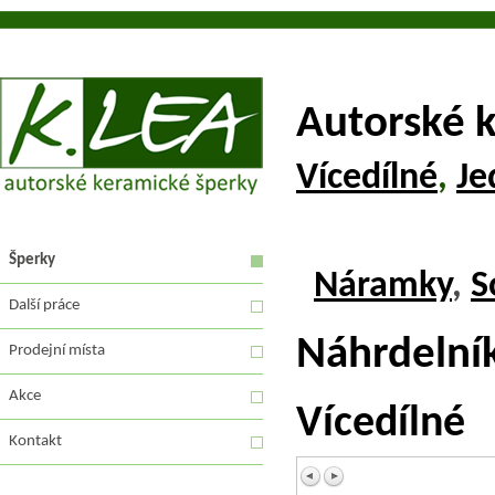
Autorské 
Vícedílné
,
Je
Šperky
Náramky
,
S
Další práce
Náhrdelní
Prodejní místa
Akce
Vícedílné
Kontakt